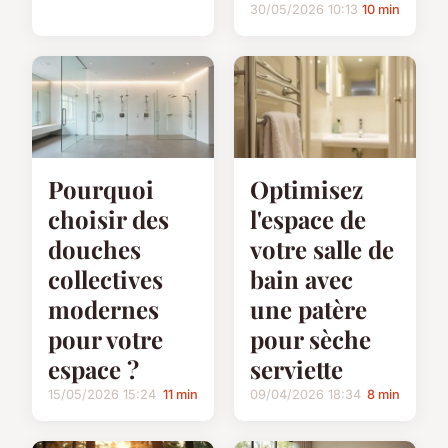
30/05/2026 10:13
10 min
Pourquoi
Optimisez
choisir des
l'espace de
douches
votre salle de
collectives
bain avec
modernes
une patère
pour votre
pour sèche
espace ?
serviette
15/05/2026 15:24
11 min
09/04/2026 18:34
8 min