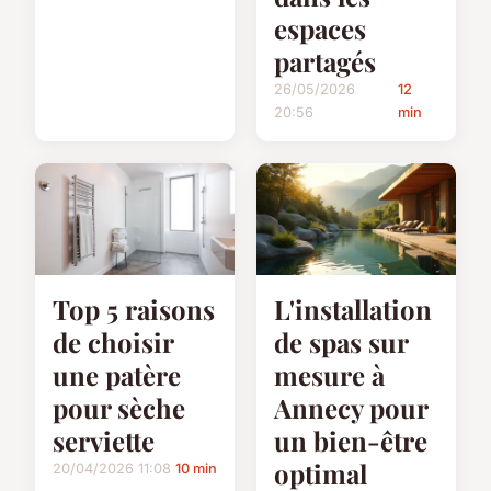
espaces
partagés
26/05/2026
12
20:56
min
Top 5 raisons
L'installation
de choisir
de spas sur
une patère
mesure à
pour sèche
Annecy pour
serviette
un bien-être
optimal
20/04/2026 11:08
10 min