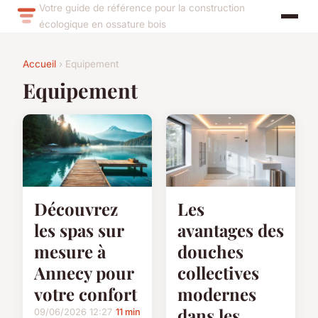
Votre guide de référence pour la construction
écologique en ossature bois
Accueil
› Equipement
Equipement
Découvrez
Les
les spas sur
avantages des
mesure à
douches
Annecy pour
collectives
votre confort
modernes
dans les
09/06/2026 12:27
11 min