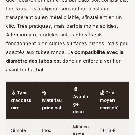
Les versions à clipser, souvent en plastique
transparent ou en métal pliable, s’installent en un
clic. Très pratiques, mais parfois moins solides.
Attention aux modèles auto-adhésifs : ils
fonctionnent bien sur les surfaces planes, mais peu
adaptés aux tubes ronds. La
compatibilité avec le
diamètre des tubes
est donc un critère à vérifier
avant tout achat.
🎨
🪝 Type
🔩
💰 Prix
Avanta
d'access
Matériau
moyen
ge
oire
principal
constaté
déco
Minima
Simple
Inox
14-18 €
lisme