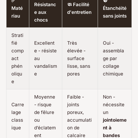
✅
🚫
Résistanc
🧼 Facilité
Maté
Étanchéité
e aux
d'entretien
riau
sans joints
chocs
Strati
fié
Excellent
Très
Oui -
comp
e - résiste
élevée -
assembla
act
au
surface
ge par
phén
vandalism
lisse, sans
collage
oliqu
e
pores
chimique
e
Moyenne
Faible -
Non -
Carre
- risque
joints
nécessite
lage
de fêlure
poreux,
un
class
ou
accumulati
jointoieme
ique
d’éclatem
on de
nt à
ent
calcaire
bandes