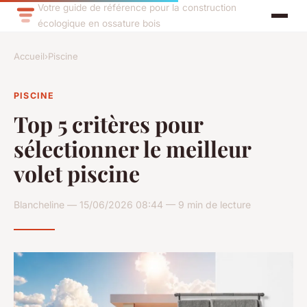
Votre guide de référence pour la construction
écologique en ossature bois
Accueil
›
Piscine
PISCINE
Top 5 critères pour
sélectionner le meilleur
volet piscine
Blancheline — 15/06/2026 08:44 — 9 min de lecture