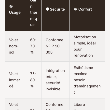
Gai
🎯
n
🛡️ Sécurité
🧼 Confort
Usage
ther
miq
ue
Motorisation
Volet
60-
Conforme
simple, idéal
hors-
70
NF P 90-
pour
sol
%
308
rénovation
Esthétisme
Intégration
Volet
75-
maximal,
totale,
immer
80
besoin
sécurité
gé
%
d’aménagemen
invisible
t
Volet
Conforme
Libère