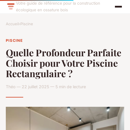
Votre guide de référence pour la construction
écologique en ossature bois
Accueil
›
Piscine
PISCINE
Quelle Profondeur Parfaite
Choisir pour Votre Piscine
Rectangulaire ?
Théo — 22 juillet 2025 — 5 min de lecture