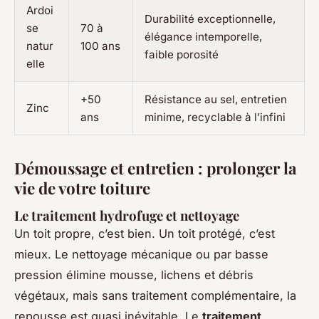
Ardoi
Durabilité exceptionnelle,
se
70 à
élégance intemporelle,
natur
100 ans
faible porosité
elle
+50
Résistance au sel, entretien
Zinc
ans
minime, recyclable à l’infini
Démoussage et entretien : prolonger la
vie de votre toiture
Le traitement hydrofuge et nettoyage
Un toit propre, c’est bien. Un toit protégé, c’est
mieux. Le nettoyage mécanique ou par basse
pression élimine mousse, lichens et débris
végétaux, mais sans traitement complémentaire, la
repousse est quasi inévitable. Le
traitement