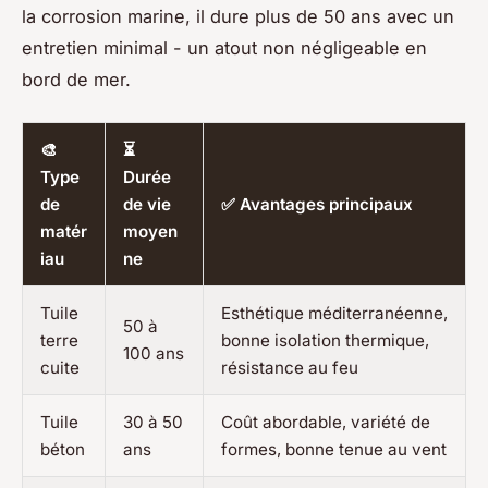
la corrosion marine, il dure plus de 50 ans avec un
entretien minimal - un atout non négligeable en
bord de mer.
🎨
⏳
Type
Durée
de
de vie
✅ Avantages principaux
matér
moyen
iau
ne
Tuile
Esthétique méditerranéenne,
50 à
terre
bonne isolation thermique,
100 ans
cuite
résistance au feu
Tuile
30 à 50
Coût abordable, variété de
béton
ans
formes, bonne tenue au vent