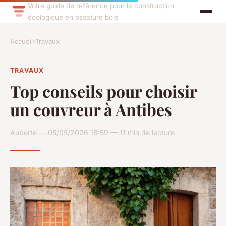
Votre guide de référence pour la construction
écologique en ossature bois
Accueil
›
Travaux
TRAVAUX
Top conseils pour choisir
un couvreur à Antibes
Auberte — 05/05/2026 18:59 — 11 min de lecture