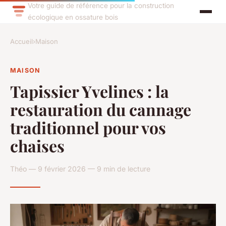
Votre guide de référence pour la construction
écologique en ossature bois
Accueil
›
Maison
MAISON
Tapissier Yvelines : la
restauration du cannage
traditionnel pour vos
chaises
Théo — 9 février 2026 — 9 min de lecture