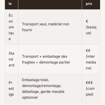
le
prix
Éc
on
€
Transport seul, matériel non
om
(basiq
fourni
iqu
ue)
e
€€
Sta
Transport + emballage des
(inter
nd
fragiles + démontage partiel
média
ard
ire)
Emballage total,
Pr
€€€
démontage/remontage,
est
(com
déballage, garde-meuble
ige
plet)
optionnel