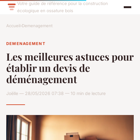
Votre guide de référence pour la construction
écologique en ossature bois
Accueil
›
Demenagement
DEMENAGEMENT
Les meilleures astuces pour
établir un devis de
déménagement
Joëlle — 28/05/2026 07:38 — 10 min de lecture